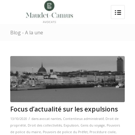
Blog - A la une
Focus d’actualité sur les expulsions
/
13/10/2020
dans
avocat nantes
,
Contentieux administratif
,
Droit de
propriété
,
Droit des collectivités
,
Expulsion
,
Gens du voyage
,
Pouvoirs
de police du maire
,
Pouvoirs de police du Préfet
,
Procédure civile
,