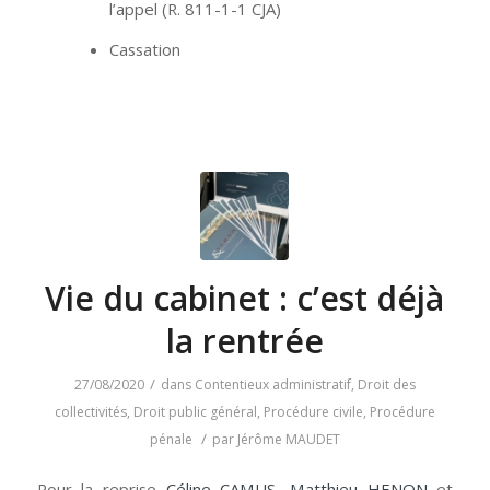
l’appel (R. 811-1-1 CJA)
Cassation
Vie du cabinet : c’est déjà
la rentrée
/
27/08/2020
dans
Contentieux administratif
,
Droit des
collectivités
,
Droit public général
,
Procédure civile
,
Procédure
/
pénale
par
Jérôme MAUDET
Pour la reprise
Céline CAMUS
,
Matthieu HENON
et