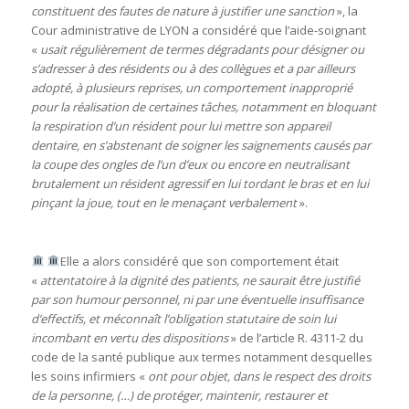
constituent des fautes de nature à justifier une sanction
», la
Cour administrative de LYON a considéré que l’aide-soignant
«
usait régulièrement de termes dégradants pour désigner ou
s’adresser à des résidents ou à des collègues et a par ailleurs
adopté, à plusieurs reprises, un comportement inapproprié
pour la réalisation de certaines tâches, notamment en bloquant
la respiration d’un résident pour lui mettre son appareil
dentaire, en s’abstenant de soigner les saignements causés par
la coupe des ongles de l’un d’eux ou encore en neutralisant
brutalement un résident agressif en lui tordant le bras et en lui
pinçant la joue, tout en le menaçant verbalement
».
Elle a alors considéré que son comportement était
«
attentatoire à la dignité des patients, ne saurait être justifié
par son humour personnel, ni par une éventuelle insuffisance
d’effectifs, et méconnaît l’obligation statutaire de soin lui
incombant en vertu des dispositions
» de l’article R. 4311-2 du
code de la santé publique aux termes notamment desquelles
les soins infirmiers «
ont pour objet, dans le respect des droits
de la personne, (…) de protéger, maintenir, restaurer et