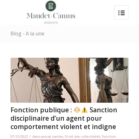
Blog - A la une
Fonction publique :
Sanction
disciplinaire d’un agent pour
comportement violent et indigne
/
07/12/2023
dans
avocat nantes
,
Droit des collectivités
,
Fonction