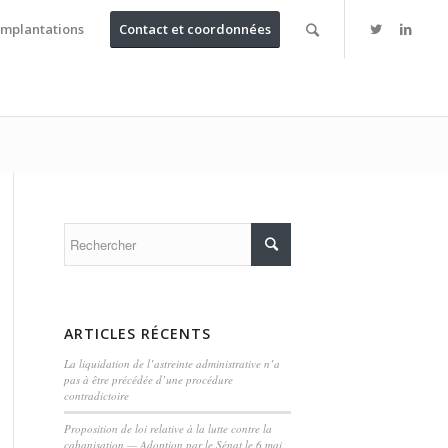
Implantations
Contact et coordonnées
ARTICLES RÉCENTS
La liquidation de l’astreinte administrative n’a
pas à être précédée d’une procédure
contradictoire
Proposition de loi relative à la lutte contre la
cabanisation — Adoption par le Sénat le 6 mai