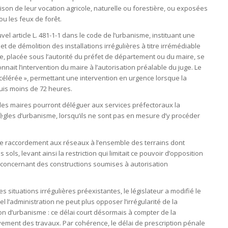
aison de leur vocation agricole, naturelle ou forestière, ou exposées
ou les feux de forêt.
ouvel article L. 481-1-1 dans le code de l’urbanisme, instituant une
t de démolition des installations irrégulières à titre irrémédiable
, placée sous l’autorité du préfet de département ou du maire, se
ait l’intervention du maire à l’autorisation préalable du juge. Le
célérée », permettant une intervention en urgence lorsque la
uis moins de 72 heures.
 les maires pourront déléguer aux services préfectoraux la
ègles d’urbanisme, lorsqu’ils ne sont pas en mesure d’y procéder
on de raccordement aux réseaux à l’ensemble des terrains dont
 sols, levant ainsi la restriction qui limitait ce pouvoir d’opposition
concernant des constructions soumises à autorisation
les situations irrégulières préexistantes, le législateur a modifié le
 l’administration ne peut plus opposer l’irrégularité de la
ion d’urbanisme : ce délai court désormais à compter de la
èvement des travaux. Par cohérence, le délai de prescription pénale