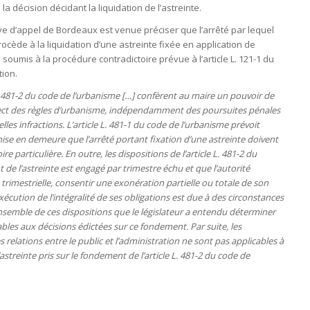
 la décision décidant la liquidation de l’astreinte.
tive d’appel de Bordeaux est venue préciser que l’arrêté par lequel
cède à la liquidation d’une astreinte fixée en application de
s soumis à la procédure contradictoire prévue à l’article L. 121-1 du
tion.
 L. 481-2 du code de l’urbanisme […] confèrent au maire un pouvoir de
spect des règles d’urbanisme, indépendamment des poursuites pénales
es infractions. L’article L. 481-1 du code de l’urbanisme prévoit
e en demeure que l’arrêté portant fixation d’une astreinte doivent
 particulière. En outre, les dispositions de l’article L. 481-2 du
e l’astreinte est engagé par trimestre échu et que l’autorité
trimestrielle, consentir une exonération partielle ou totale de son
xécution de l’intégralité de ses obligations est due à des circonstances
l’ensemble de ces dispositions que le législateur a entendu déterminer
bles aux décisions édictées sur ce fondement. Par suite, les
es relations entre le public et l’administration ne sont pas applicables à
’astreinte pris sur le fondement de l’article L. 481-2 du code de