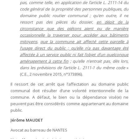
pas, comme telle, en application de l’article L. 2111-14 du
code général de la propriété des personnes publiques, du
domaine public routier communal ; qu’en outre, il ne
ressort pas des pièces du dossier,
en dépit de la
circonstance que des piétons aient pu de manière
occasionnelle la traverser pour accéder aux bâtiments
mitoyens
,
que la commune ait affecté cette parcelle à
l’usage direct du public ; qu’elle n’a pas davantage été
affectée à un service public ni fait l’objet d’un quelconque
aménagement à cette fin
; qu’elle n’entrait pas, dès lors,
dans les prévisions de l’article L. 2111-1 du même code
»
(C.E., 2 novembre 2015, n°373896).
Il ressort de cet arrêt que l’affectation au domaine public
communal doit résulter d’une volonté intentionnelle de la
commune. A défaut, le bien ou la dépendance visé(e) ne
peuvent pas être considérés comme appartenant au domaine
public.
Jérôme MAUDET
Avocat au barreau de NANTES