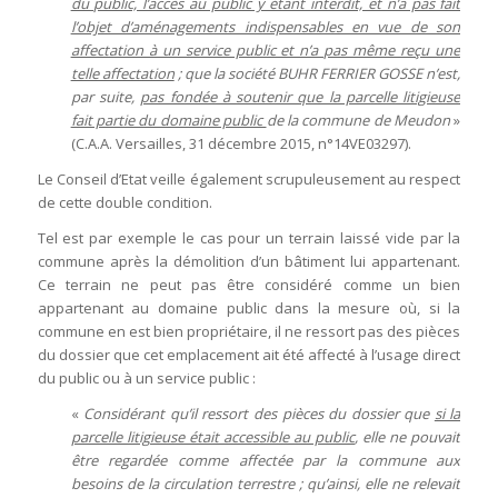
du public, l’accès au public y étant interdit, et n’a pas fait
l’objet d’aménagements indispensables en vue de son
affectation à un service public et n’a pas même reçu une
telle affectation
; que la société BUHR FERRIER GOSSE n’est,
par suite,
pas fondée à soutenir que la parcelle litigieuse
fait partie du domaine public
de la commune de Meudon
»
(C.A.A. Versailles, 31 décembre 2015, n°14VE03297).
Le Conseil d’Etat veille également scrupuleusement au respect
de cette double condition.
Tel est par exemple le cas pour un terrain laissé vide par la
commune après la démolition d’un bâtiment lui appartenant.
Ce terrain ne peut pas être considéré comme un bien
appartenant au domaine public dans la mesure où, si la
commune en est bien propriétaire, il ne ressort pas des pièces
du dossier que cet emplacement ait été affecté à l’usage direct
du public ou à un service public :
«
Considérant qu’il ressort des pièces du dossier que
si la
parcelle litigieuse était accessible au public
, elle ne pouvait
être regardée comme affectée par la commune aux
besoins de la circulation terrestre ; qu’ainsi, elle ne relevait