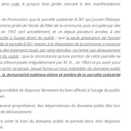
ainsi jugé, à propos d’un jardin servant à des manifestations
e de l’instruction que la parcelle cadastrée B 261 qui jouxte l’Abbaye,
mme jardin de l’école de filles de la commune, puis occupée par des
e en 1957, sert actuellement, et ce depuis plusieurs années, à des
fectée à l’usage direct du public
; que
la seule attestation de l’ancien
 de la parcelle B 261 restant à la disposition de la commune a toujours
es des logements loués par cette dernière, ne remet pas sérieusement
ge du public
; que la circonstance qu’une portion de cette parcelle ne
e la clôture posée irrégulièrement par M. D… en 1963 n’a pu avoir pour
 sortir ce terrain, lequel forme un tout indivisible, du domaine public
, la domanialité publique pleine et entière de la parcelle cadastrée
ossibilité de disposer librement du bien affecté à l’usage du public
ien.
evenir propriétaires des dépendances du domaine public dès lors
te de déclassement.
e sortir le bien du domaine public et permet alors d’en disposer
dé.