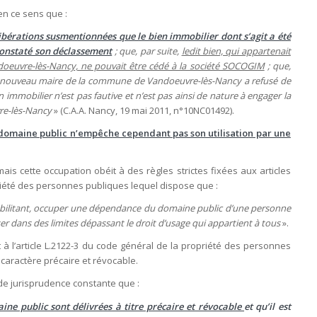
en ce sens que :
libérations susmentionnées que le bien immobilier dont s’agit a été
constaté son déclassement
; que, par suite,
ledit bien, qui appartenait
euvre-lès-Nancy, ne pouvait être cédé à la société SOCOGIM
; que,
e le nouveau maire de la commune de Vandoeuvre-lès-Nancy a refusé de
 immobilier n’est pas fautive et n’est pas ainsi de nature à engager la
re-lès-Nancy
» (C.A.A. Nancy, 19 mai 2011, n°10NC01492).
 domaine public n’empêche cependant pas son utilisation par une
ais cette occupation obéit à des règles strictes fixées aux articles
riété des personnes publiques lequel dispose que :
 habilitant, occuper une dépendance du domaine public d’une personne
iser dans des limites dépassant le droit d’usage qui appartient à tous
».
 l’article L.2122-3 du code général de la propriété des personnes
 caractère précaire et révocable.
, de jurisprudence constante que :
ine public sont délivrées à titre précaire et révocable
et qu’il est