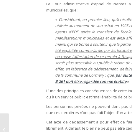
La Cour administrative d’appel de Nantes a 
municipales, que :
«
Considérant, en premier lieu, qu’il résult
utilisée au moment de son achat en 1925 co
agents d’EDF après le transfert de l’écol
manifestations municipales
et est ainsi af
maire, qui se borne à soutenir que la partie
été exploitée comme jardin par les locatair
en cause l’affectation de ce terrain à l’usa
serait plus accessible au public à raison d
effet,
en l’absence de déclassement, de faire
de la commune de Cormery
; que,
par suite
B 261 doit être regardée comme établie
»
L’une des principales conséquences de cette imp
ou à un service public est l’inaliénabilité de ce b
Les personnes privées ne peuvent donc pas d
que ces dernières n’ont pas fait l’objet d’un ac
Collectivités :
Cet acte de déclassement a pour effet de fair
conditions de
librement. A défaut, le bien ne peut pas être cé