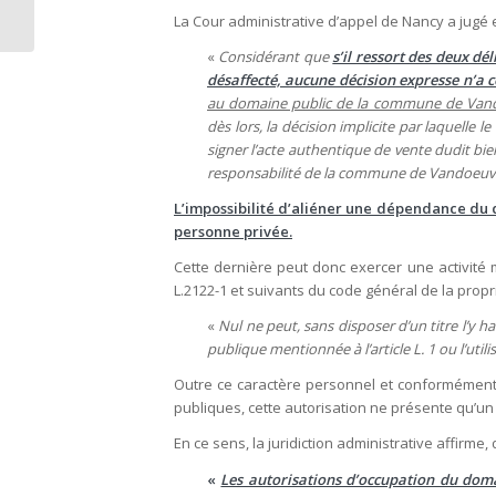
l’appartenance d’un
La Cour administrative d’appel de Nancy a jugé 
bien au domaine...
«
Considérant que
s’il ressort des deux dé
désaffecté, aucune décision expresse n’a 
au domaine public de la commune de Vando
dès lors, la décision implicite par laquell
signer l’acte authentique de vente dudit bien
responsabilité de la commune de Vandoeuv
L’impossibilité d’aliéner une dépendance du
personne privée.
Cette dernière peut donc exercer une activité m
L.2122-1 et suivants du code général de la prop
«
Nul ne peut, sans disposer d’un titre l’y
publique mentionnée à l’article L. 1
ou l’util
Outre ce caractère personnel et conformément à
publiques, cette autorisation ne présente qu’un
En ce sens, la juridiction administrative affirme
«
Les autorisations d’occupation du doma