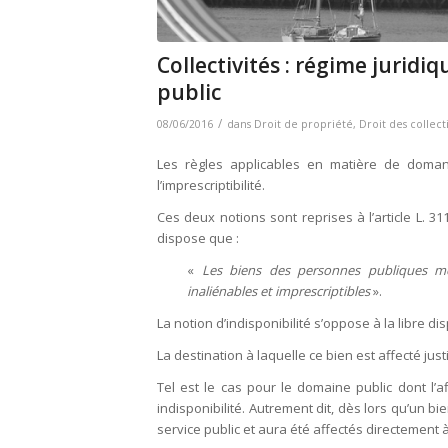
Collectivités : régime jurid
public
/
08/06/2016
dans
Droit de propriété
,
Droit des collecti
Les règles applicables en matière de domania
l’imprescriptibilité.
Ces deux notions sont reprises à l’article L. 
dispose que :
«
Les biens des personnes publiques men
inaliénables et imprescriptibles
».
La notion d’indisponibilité s’oppose à la libre di
La destination à laquelle ce bien est affecté justi
Tel est le cas pour le domaine public dont l’af
indisponibilité. Autrement dit, dès lors qu’un b
service public et aura été affectés directement à 