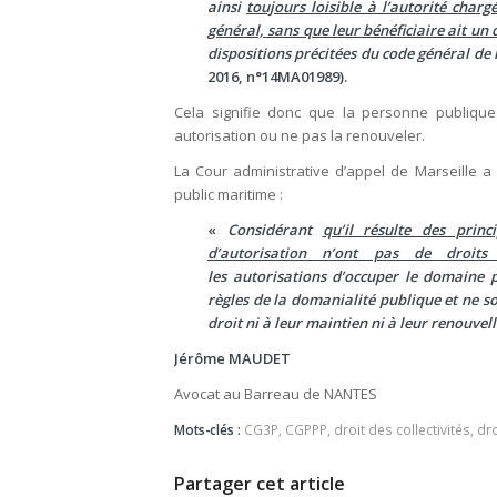
ainsi
toujours loisible à l’autorité char
général, sans que leur bénéficiaire ait un
dispositions précitées du code général de
2016, n°14MA01989).
Cela signifie donc que la personne publique p
autorisation ou ne pas la renouveler.
La Cour administrative d’appel de Marseille a 
public maritime :
«
Considérant
qu’il résulte des prin
d’autorisation n’ont pas de droits
les autorisations d’occuper le domaine p
règles de la domanialité publique et ne son
droit ni à leur maintien ni à leur renouve
Jérôme MAUDET
Avocat au Barreau de NANTES
Mots-clés :
CG3P
,
CGPPP
,
droit des collectivités
,
dro
Partager cet article