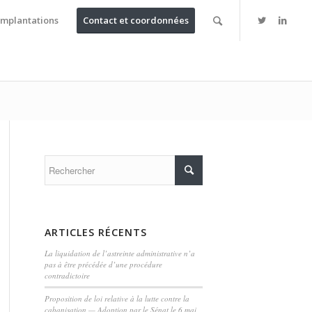
Implantations
Contact et coordonnées
ARTICLES RÉCENTS
La liquidation de l’astreinte administrative n’a
pas à être précédée d’une procédure
contradictoire
Proposition de loi relative à la lutte contre la
cabanisation — Adoption par le Sénat le 6 mai