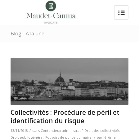
Blog - A la une
Collectivités : Procédure de péril et
identification du risque
/
13/11/2018
dans
Contentieux administratif
,
Droit des collectivités
,
/
Droit public général
,
Pouvoirs de police du maire
par
Jérôme