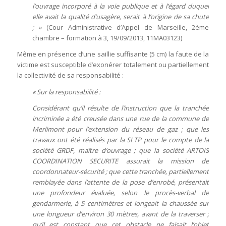
l’ouvrage incorporé à la voie publique et à l’égard duquel
elle avait la qualité d’usagère, serait à l’origine de sa chute
; »
(Cour Administrative d’Appel de Marseille, 2ème
chambre – formation à 3, 19/09/2013, 11MA03123)
Même en présence d’une saillie suffisante (5 cm) la faute de la
victime est susceptible d’exonérer totalement ou partiellement
la collectivité de sa responsabilité :
« Sur la responsabilité :
Considérant qu’il résulte de l’instruction que la tranchée
incriminée a été creusée dans une rue de la commune de
Merlimont pour l’extension du réseau de gaz ; que les
travaux
ont été réalisés par la SLTP pour le compte de la
société GRDF, maître d’ouvrage ; que la société ARTOIS
COORDINATION SECURITE assurait la mission de
coordonnateur-sécurité ; que cette tranchée, partiellement
remblayée dans l’attente de la pose d’enrobé, présentait
une profondeur évaluée, selon le procès-verbal de
gendarmerie, à 5 centimètres et longeait la chaussée sur
une longueur d’environ 30 mètres, avant de la traverser ;
qu’il est constant que cet obstacle ne faisait l’objet