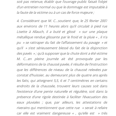
soit pas retenue, établir que l’ouvrage public faisait l’objet
d’un entretien normal ou que le dommage est imputable à
la faute de la victime ou à un cas de force majeure ;
4. Considérant que M. C…soutient que, le 25 février 2007
aux environs de 11 heures alors qu’il circulait à pied rue
Lisette à Allauch, il a buté et glissé » sur une plaque
métallique rendue glissante par le froid et la pluie « , il n’a
pu » se rattraper du fait de l’affaissement du pavage » et
qu’il » s’est sérieusement blessé du fait de la disjonction
des pavés » ; qu’à supposer que la chute dont a été victime
M. C…en pleine journée ait été provoquée par les
déformations de la chaussé pavée, il résulte de l’instruction
que les différences de niveau de la chaussé relevées par
constat d’huissier, au demeurant plus de quatre ans après
les faits, qui atteignent 5,5, 6 et 7 centimètres en certains
endroits de la chaussée, trouvent leurs causes soit dans
l’existence d’une pente naturelle et régulière, soit dans la
présence d’une rigole destinée à faciliter l’évacuation des
eaux pluviales ; que, par ailleurs, les attestations de
riverains qui mentionnent que cette rue » serait à refaire
car elle est vraiment dangereuse « , qu’elle est » très