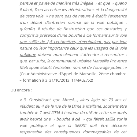
pentue et pavée de manière très inégale » et que » quand
il pleut, l’eau accentue les détériorations et la dangerosité
de cette voie » ne sont pas de nature à établir l’existence
d’un défaut d’entretien normal de la voie publique ;
qu’enfin, il résulte de l’instruction que ces obstacles, y
compris la présence d’une bouche à clé formant sur la voie
une
saillie
de 2,5 centimètres, n’excédaient pas par leur
nature ou leur importance ceux que les usagers de la voie
publique
doivent normalement s’attendre à rencontrer ;
que, par suite, la communauté urbaine Marseille Provence
Métropole établit l’entretien normal de l’ouvrage public ; »
(Cour Administrative d’Appel de Marseille, 2ème chambre
– formation à 3, 31/10/2013, 11MA02752)
Ou encore :
« 3. Considérant que MmeA…, alors âgée de 70 ans et
résidant au 4 de la rue de la Dime à Maillane, soutient être
tombée le 7 avril 2004 à hauteur du n°6 de cette rue après
avoir heurté une » bouche à clé » qui faisait
saillie
sur la
voie publique et que la SEERC doit être déclarée
responsable des conséquences dommageables de cet