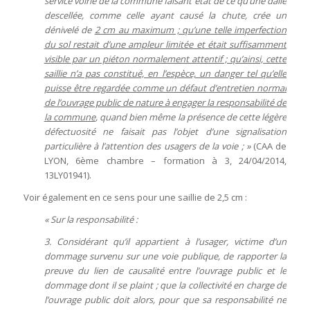
service voirie de la commune faisant état de ce qu’une dalle
descellée, comme celle ayant causé la chute, crée un
dénivelé de
2 cm au maximum ; qu’une telle imperfection
du sol restait d’une ampleur limitée et était suffisamment
visible par un piéton normalement attentif ; qu’ainsi, cette
saillie n’a pas constitué, en l’espèce, un danger tel qu’elle
puisse être regardée comme un défaut d’entretien normal
de l’ouvrage public de nature à engager la responsabilité de
la commune
, quand bien même la présence de cette légère
défectuosité ne faisait pas l’objet d’une signalisation
particulière à l’attention des usagers de la voie ; »
(CAA de
LYON, 6ème chambre – formation à 3, 24/04/2014,
13LY01941).
Voir également en ce sens pour une saillie de 2,5 cm :
« Sur la responsabilité :
3. Considérant qu’il appartient à l’usager, victime d’un
dommage survenu sur une voie publique, de rapporter la
preuve du lien de causalité entre l’ouvrage public et le
dommage dont il se plaint ; que la collectivité en charge de
l’ouvrage public doit alors, pour que sa responsabilité ne