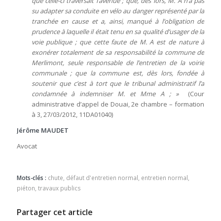
que celle-ci traversait l’avenue ; que, dès lors, M. A n’a pas
su adapter sa conduite en vélo au danger représenté par la
tranchée en cause et a, ainsi, manqué à l’obligation de
prudence à laquelle il était tenu en sa qualité d’usager de la
voie publique ; que cette faute de M. A est de nature à
exonérer totalement de sa responsabilité la commune de
Merlimont, seule responsable de l’entretien de la voirie
communale ; que la commune est, dès lors, fondée à
soutenir que c’est à tort que le tribunal administratif l’a
condamnée à indemniser M. et Mme A ; »
(Cour
administrative d’appel de Douai, 2e chambre – formation
à 3, 27/03/2012, 11DA01040)
Jérôme MAUDET
Avocat
Mots-clés :
chute
,
défaut d'entretien normal
,
entretien normal
,
piéton
,
travaux publics
Partager cet article