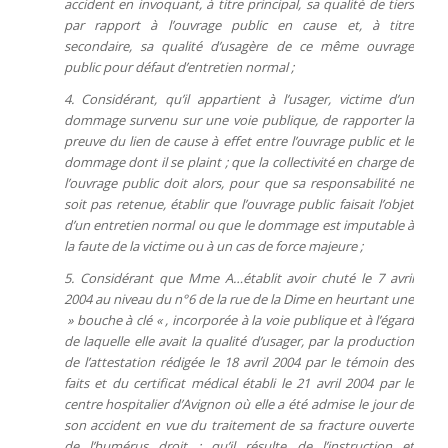
accident en invoquant, à titre principal, sa qualité de tiers
par rapport à l’ouvrage public en cause et, à titre
secondaire, sa qualité d’usagère de ce même ouvrage
public pour défaut d’entretien normal ;
4. Considérant, qu’il appartient à l’usager, victime d’un
dommage survenu sur une voie publique, de rapporter la
preuve du lien de cause à effet entre l’ouvrage public et le
dommage dont il se plaint ; que la collectivité en charge de
l’ouvrage public doit alors, pour que sa responsabilité ne
soit pas retenue, établir que l’ouvrage public faisait l’objet
d’un entretien normal ou que le dommage est imputable à
la faute de la victime ou à un cas de force majeure ;
5. Considérant que Mme A…établit avoir chuté le 7 avril
2004 au niveau du n°6 de la rue de la Dime en heurtant une
» bouche à clé « , incorporée à la voie publique et à l’égard
de laquelle elle avait la qualité d’usager, par la production
de l’attestation rédigée le 18 avril 2004 par le témoin des
faits et du certificat médical établi le 21 avril 2004 par le
centre hospitalier d’Avignon où elle a été admise le jour de
son accident en vue du traitement de sa fracture ouverte
de l’humérus droit ; qu’il résulte de l’instruction et