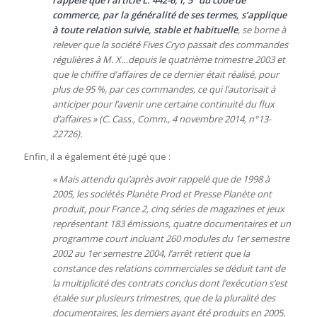
rappelé que l’article L. 442-6, I, 5° du code de
commerce, par la généralité de ses termes, s’applique
à toute relation suivie, stable et habituelle
, se borne à
relever que la société Fives Cryo passait des commandes
régulières à M. X…depuis le quatrième trimestre 2003 et
que le chiffre d’affaires de ce dernier était réalisé, pour
plus de 95 %, par ces commandes, ce qui l’autorisait à
anticiper pour l’avenir une certaine continuité du flux
d’affaires » (C. Cass., Comm., 4 novembre 2014, n°13-
22726).
Enfin, il a également été jugé que :
« Mais attendu qu’après avoir rappelé que de 1998 à
2005, les sociétés Planète Prod et Presse Planète ont
produit, pour France 2, cinq séries de magazines et jeux
représentant 183 émissions, quatre documentaires et un
programme court incluant 260 modules du 1er semestre
2002 au 1er semestre 2004, l’arrêt retient que la
constance des relations commerciales se déduit tant de
la multiplicité des contrats conclus dont l’exécution s’est
étalée sur plusieurs trimestres, que de la pluralité des
documentaires, les derniers ayant été produits en 2005,