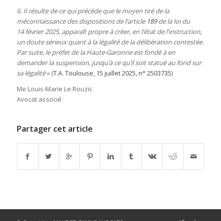
6. Il résulte de ce qui précède que le moyen tiré de la
méconnaissance des dispositions de l’article
189
de la loi du
14 février 2025, apparaît propre à créer, en l’état de l’instruction,
un doute sérieux quant à la légalité de la délibération contestée.
Par suite, le préfet de la Haute-Garonne est fondé à en
demander la suspension, jusqu’à ce qu’il soit statué au fond sur
sa légalité
» (
T.A. Toulouse, 15 juillet 2025, n° 2503735
)
Me Louis-Marie Le Rouzic
Avocat associé
Partager cet article