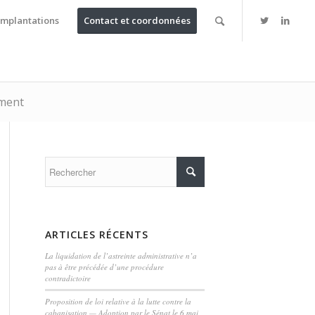
Implantations
Contact et coordonnées
ement
ARTICLES RÉCENTS
La liquidation de l’astreinte administrative n’a
pas à être précédée d’une procédure
contradictoire
Proposition de loi relative à la lutte contre la
cabanisation — Adoption par le Sénat le 6 mai