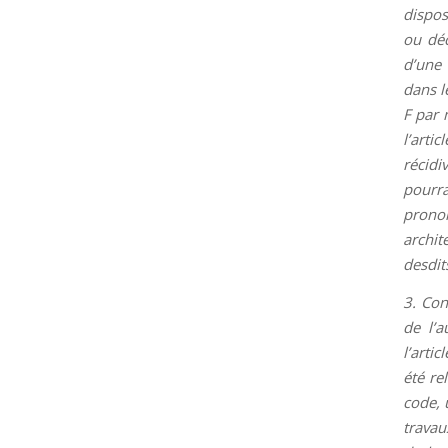
dispos
ou déc
d’une 
dans l
F par 
l’arti
récidi
pourra
pronon
archit
desdits
3. Con
de l’a
l’arti
été re
code, 
travau