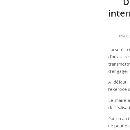
D
inter
09/08/
Lorsqu’il 
d’auxiliai
transmettr
d’engager o
A défaut,
l’exercice 
Le maire a
de réalisat
Par un arrê
ne peut pas