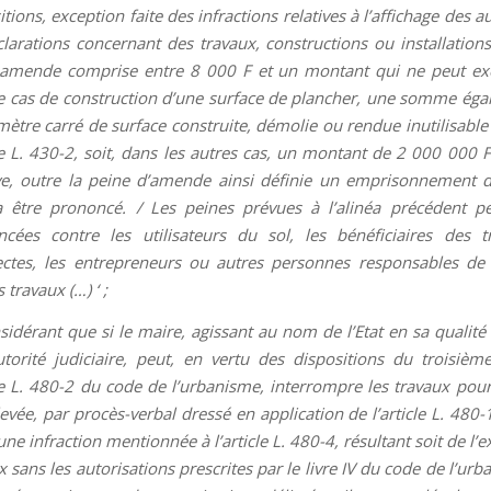
itions, exception faite des infractions relatives à l’affichage des a
larations concernant des travaux, constructions ou installations
amende comprise entre 8 000 F et un montant qui ne peut exc
e cas de construction d’une surface de plancher, une somme éga
mètre carré de surface construite, démolie ou rendue inutilisable
cle L. 430-2, soit, dans les autres cas, un montant de 2 000 000 F
ve, outre la peine d’amende ainsi définie un emprisonnement 
 être prononcé. / Les peines prévues à l’alinéa précédent p
cées contre les utilisateurs du sol, les bénéficiaires des t
ectes, les entrepreneurs ou autres personnes responsables de 
 travaux (…) ‘ ;
sidérant que si le maire, agissant au nom de l’Etat en sa qualité 
utorité judiciaire, peut, en vertu des dispositions du troisièm
cle L. 480-2 du code de l’urbanisme, interrompre les travaux pour
levée, par procès-verbal dressé en application de l’article L. 48
une infraction mentionnée à l’article L. 480-4, résultant soit de l’
x sans les autorisations prescrites par le livre IV du code de l’urb