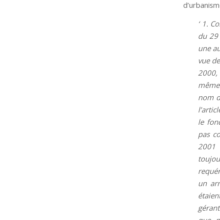
d’urbanism
‘ 1. C
du 29 
une au
vue de
2000, 
même t
nom de
l’arti
le fon
pas co
2001 u
toujou
requér
un arr
étaien
gérant
que, p