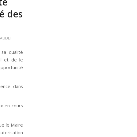
té
té des
MAUDET
 sa qualité
al et de le
opportunité
rence dans
ux en cours
que le Maire
autorisation