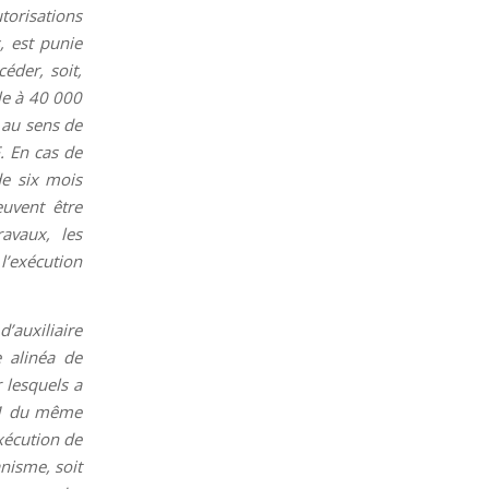
utorisations
, est punie
éder, soit,
le à 40 000
 au sens de
. En cas de
de six mois
euvent être
ravaux, les
l’exécution
d’auxiliaire
e alinéa de
 lesquels a
0-1 du même
exécution de
anisme, soit