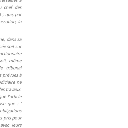
u chef des
1 ; que, par
ssation, la
me, dans sa
née soit sur
nctionnaire
 soit, même
e tribunal
ns prévues à
udiciaire ne
es travaux.
ue l’article
se que : ‘
obligations
ts pris pour
avec leurs