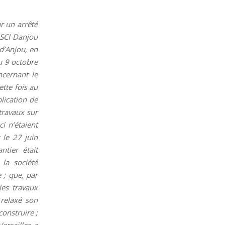
ar un arrêté
 SCI Danjou
d’Anjou, en
du 9 octobre
ncernant le
ette fois au
plication de
travaux sur
i n’étaient
 le 27 juin
ntier était
 la société
 ; que, par
les travaux
 relaxé son
onstruire ;
ersailles a