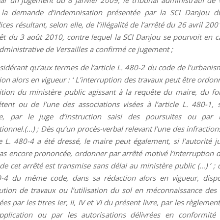
é la demande d’indemnisation présentée par la SCI Danjou d
ces résultant, selon elle, de l’illégalité de l’arrêté du 26 avril 200
êt du 3 août 2010, contre lequel la SCI Danjou se pourvoit en ca
dministrative de Versailles a confirmé ce jugement ;
sidérant qu’aux termes de l’article L. 480-2 du code de l’urbanis
ion alors en vigueur : ‘ L’interruption des travaux peut être ordon
ition du ministère public agissant à la requête du maire, du fo
ent ou de l’une des associations visées à l’article L. 480-1,
ice, par le juge d’instruction saisi des poursuites ou par l
tionnel.(…) ; Dès qu’un procès-verbal relevant l’une des infractio
cle L. 480-4 a été dressé, le maire peut également, si l’autorité j
pas encore prononcée, ordonner par arrêté motivé l’interruption d
de cet arrêté est transmise sans délai au ministère public (…) ‘ ; q
0-4 du même code, dans sa rédaction alors en vigueur, dispo
ution de travaux ou l’utilisation du sol en méconnaissance des 
es par les titres Ier, II, IV et VI du présent livre, par les règlemen
pplication ou par les autorisations délivrées en conformité 