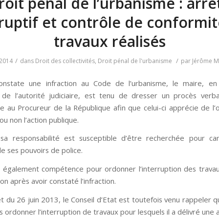
roit pénal de l’urbanisme : arrê
ruptif et contrôle de conformi
travaux réalisés
/
/
2014
dans
Droit des collectivités
,
Droit pénal de l'urbanisme
par
Jérôme 
constate une infraction au Code de l’urbanisme, le maire, en
re de l’autorité judiciaire, est tenu de dresser un procès verb
e au Procureur de la République afin que celui-ci apprécie de l’
u non l’action publique.
 sa responsabilité est susceptible d’être recherchée pour ca
de ses pouvoirs de police.
 également compétence pour ordonner l’interruption des trava
ion après avoir constaté l’infraction.
t du 26 juin 2013, le Conseil d’Etat est toutefois venu rappeler 
 ordonner l’interruption de travaux pour lesquels il a délivré une 