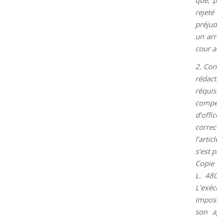
rejet
préjudi
un arr
cour a
2. Con
rédact
réquis
compét
d’off
correc
l’arti
s’est 
Copie 
L. 48
L’exéc
imposé
son a