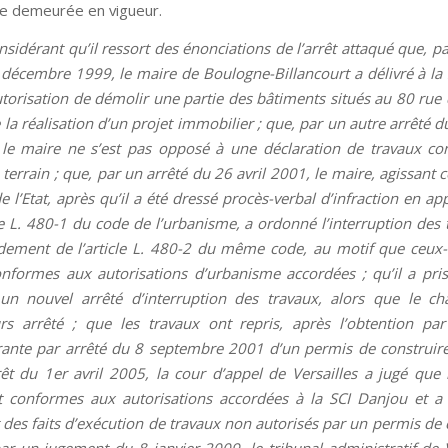
e demeurée en vigueur.
onsidérant qu’il ressort des énonciations de l’arrêt attaqué que, p
décembre 1999, le maire de Boulogne-Billancourt a délivré à la
torisation de démolir une partie des bâtiments situés au 80 rue 
 la réalisation d’un projet immobilier ; que, par un autre arrêté 
le maire ne s’est pas opposé à une déclaration de travaux co
errain ; que, par un arrêté du 26 avril 2001, le maire, agissant c
 l’Etat, après qu’il a été dressé procès-verbal d’infraction en ap
cle L. 480-1 du code de l’urbanisme, a ordonné l’interruption des 
dement de l’article L. 480-2 du même code, au motif que ceux-c
nformes aux autorisations d’urbanisme accordées ; qu’il a pris
n nouvel arrêté d’interruption des travaux, alors que le cha
rs arrêté ; que les travaux ont repris, après l’obtention par
ante par arrêté du 8 septembre 2001 d’un permis de construire
êt du 1er avril 2005, la cour d’appel de Versailles a jugé que 
t conformes aux autorisations accordées à la SCI Danjou et a
 des faits d’exécution de travaux non autorisés par un permis de c
ar un jugement du 8 janvier 2009, le tribunal administratif de V