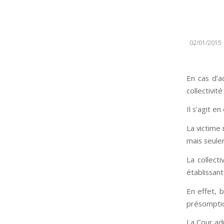
02/01/2015
En cas d’a
collectivit
Il s’agit e
La victime 
mais seulem
La collect
établissant
En effet, 
présomptio
La Cour ad