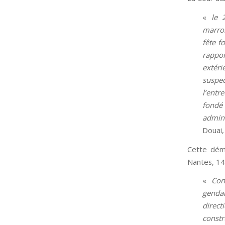
«
le 
marron
fête f
rappor
extéri
suspec
l’entr
fondé
admini
Douai,
Cette démo
Nantes, 1
«
Con
gendar
direct
constr