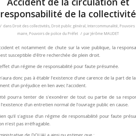
Accident de la circulation et
responsabilité de la collectivité
/
dans
Droit des collectivités
,
Droit public général
,
Intercommunalité
,
Pouvoirs 
/
maire
,
Pouvoirs de police du Préfet
par
Jérôme MAUDET
ccident et notamment de chute sur la voie publique, la responsab
é est susceptible d’être recherchée de plein droit.
n effet d’un régime de responsabilité pour faute présumée.
n’aura donc pas à établir l’existence d’une carence de la part de la 
ent d’un préjudice en lien avec l’accident.
ivité pourra tenter de s’exonérer de tout ou partie de sa respon
 l’existence d’un entretien normal de l’ouvrage public en cause.
bien qu’il s’agisse d’un régime de responsabilité pour faute prés
n n’est pas irréfragable.
ministrative de DOUAI a ainsi pu estimer que :