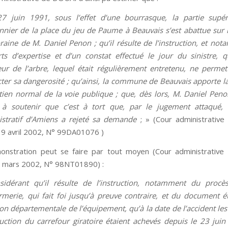
27 juin 1991, sous l’effet d’une bourrasque, la partie supér
nier de la place du jeu de Paume à Beauvais s’est abattue sur 
oraine de M. Daniel Penon ; qu’il résulte de l’instruction, et no
ts d’expertise et d’un constat effectué le jour du sinistre, q
eur de l’arbre, lequel était régulièrement entretenu, ne permet
ter sa dangerosité ; qu’ainsi, la commune de Beauvais apporte l
etien normal de la voie publique ; que, dès lors, M. Daniel Peno
 à soutenir que c’est à tort que, par le jugement attaqué, l
stratif d’Amiens a rejeté sa demande
; » (Cour administrative
 9 avril 2002, N° 99DA01076 )
nstration peut se faire par tout moyen (Cour administrative
4 mars 2002, N° 98NT01890) :
sidérant qu’il résulte de l’instruction, notamment du procès
merie, qui fait foi jusqu’à preuve contraire, et du document ét
ion départementale de l’équipement, qu’à la date de l’accident les
uction du carrefour giratoire étaient achevés depuis le 23 juin