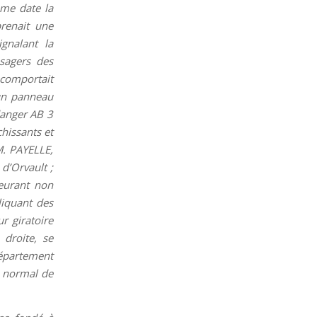
ême date la
prenait une
gnalant la
usagers des
e comportait
 un panneau
danger AB 3
hissants et
 M. PAYELLE,
d’Orvault ;
meurant non
liquant des
r giratoire
 droite, se
département
n normal de