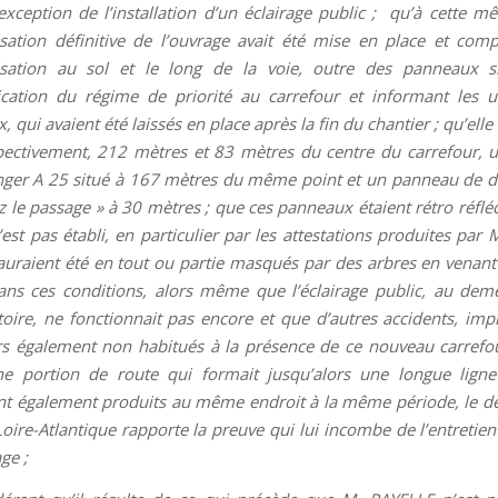
exception de l’installation d’un éclairage public ; qu’à cette m
isation définitive de l’ouvrage avait été mise en place et com
lisation au sol et le long de la voie, outre des panneaux si
cation du régime de priorité au carrefour et informant les 
x, qui avaient été laissés en place après la fin du chantier ; qu’ell
pectivement, 212 mètres et 83 mètres du centre du carrefour,
ger A 25 situé à 167 mètres du même point et un panneau de 
z le passage » à 30 mètres ; que ces panneaux étaient rétro réfléc
n’est pas établi, en particulier par les attestations produites par
 auraient été en tout ou partie masqués par des arbres en venant 
ns ces conditions, alors même que l’éclairage public, au de
toire, ne fonctionnait pas encore et que d’autres accidents, imp
s également non habitués à la présence de ce nouveau carrefou
e portion de route qui formait jusqu’alors une longue ligne
nt également produits au même endroit à la même période, le 
Loire-Atlantique rapporte la preuve qui lui incombe de l’entretie
ge ;