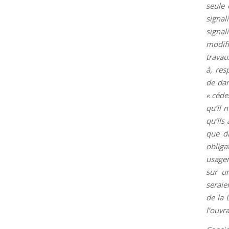
seule 
signal
signa
modifi
travau
à, res
de dan
« céde
qu’il 
qu’ils
que da
obliga
usager
sur un
seraie
de la 
l’ouvra