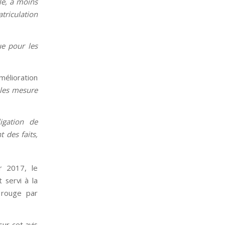
le, à moins
atriculation
ue pour les
mélioration
 les mesure
ligation de
 des faits,
r 2017, le
 servi à la
u rouge par
ur cet avis