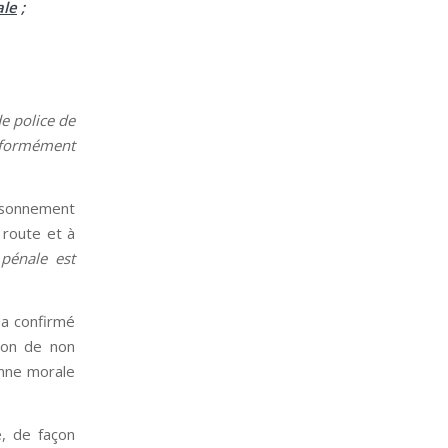
ale
;
e police de
onformément
aisonnement
a route et à
 pénale est
 a confirmé
tion de non
onne morale
é, de façon