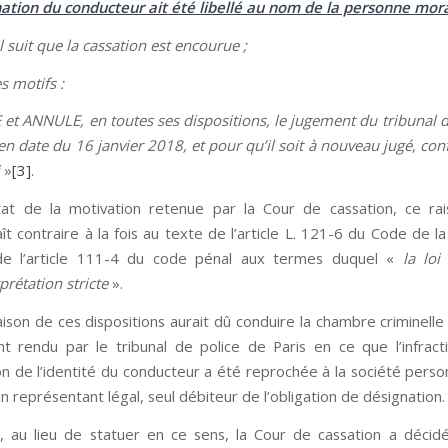
ation du conducteur ait été libellé au nom de la personne mor
l suit que la cassation est encourue ;
s motifs :
 et ANNULE, en toutes ses dispositions, le jugement du tribunal d
 en date du 16 janvier 2018, et pour qu’il soit à nouveau jugé, c
»
[3]
.
tat de la motivation retenue par la Cour de cassation, ce r
ît contraire à la fois au texte de l’article L. 121-6 du Code de l
 de l’article 111-4 du code pénal aux termes duquel «
la loi
prétation stricte
».
ison de ces dispositions aurait dû conduire la chambre criminelle
t rendu par le tribunal de police de Paris en ce que l’infrac
on de l’identité du conducteur a été reprochée à la société pers
n représentant légal, seul débiteur de l’obligation de désignation.
 au lieu de statuer en ce sens, la Cour de cassation a décid