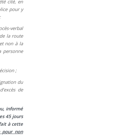
té cité, en
lice pour y
;
ocès-verbal
 de la route
et non à la
la personne
écision ;
ignation du
 d’excès de
nu, informé
es 45 jours
fait à cette
on pour non