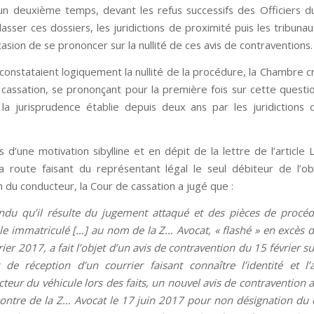
un deuxième temps, devant les refus successifs des Officiers d
lasser ces dossiers, les juridictions de proximité puis les tribuna
casion de se prononcer sur la nullité de ces avis de contraventions.
i constataient logiquement la nullité de la procédure, la Chambre c
 cassation, se prononçant pour la première fois sur cette question
la jurisprudence établie depuis deux ans par les juridictions
 d’une motivation sibylline et en dépit de la lettre de l’article 
 route faisant du représentant légal le seul débiteur de l’ob
 du conducteur, la Cour de cassation a jugé que :
ndu qu’il résulte du jugement attaqué et des pièces de procé
le immatriculé […] au nom de la Z… Avocat, « flashé » en excès de
rier 2017, a fait l’objet d’un avis de contravention du 15 février su
 de réception d’un courrier faisant connaître l’identité et l
teur du véhicule lors des faits, un nouvel avis de contravention a
contre de la Z… Avocat le 17 juin 2017 pour non désignation du