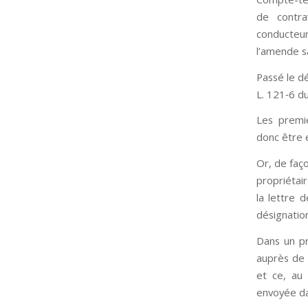
de contra
conducteu
l’amende s
Passé le dé
L. 121‑6 du
Les premi
donc être 
Or, de faç
propriétai
la lettre 
désignatio
Dans un pr
auprès de 
et ce, au
envoyée dan