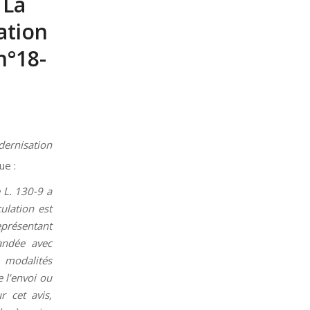
 La
ation
n°18-
ernisation
ue :
e L. 130-9 a
ulation est
eprésentant
andée avec
 modalités
 l’envoi ou
r cet avis,