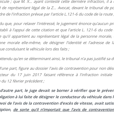
icule ; que M. X… ayant contesté cette dernière infraction, il a é
é de représentant légal de la Z… Avocat, devant le tribunal de po
re de l’infraction prévue par l’article L.121-6 du code de la route 
du que, pour relaxer l’intéressé, le jugement énonce qu’aucun pr
établi à l’appui de cette citation et que l’article L. 121-6 du code
e qu’il appartient au représentant légal de la personne morale, 
ne morale elle-même, de désigner l’identité et l’adresse de 
ue conduisant le véhicule lors des faits ;
ttendu qu’en se déterminant ainsi, le tribunal n’a pas justifié sa d
’une part, figure au dossier l’avis de contravention pour non dés
teur du 17 juin 2017 faisant référence à l’infraction initiale
e du 12 février précédent ;
d’autre part, le juge devait se borner à vérifier que le préve
bligation à lui faite de désigner le conducteur du véhicule dans l
nvoi de l’avis de la contravention d’excès de vitesse, avait satis
iption,
de sorte qu’il n’importait que l’avis de contraventi