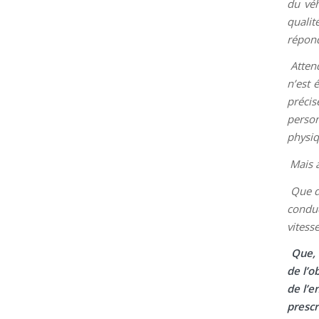
du véh
qualit
répond
Atten
n’est 
précis
person
physiq
Mais a
Que d
conduc
vitess
Que, 
de l’o
de l’e
prescr