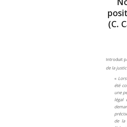
No
posi
(C. 
Introduit 
de la justi
«
Lors
été co
une pe
légal
deman
précis
de la 