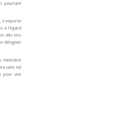
on, pourtant
 il importe
s à l’égard
on dès lors
de désigner
u ministère
vra sans nul
ie pour une