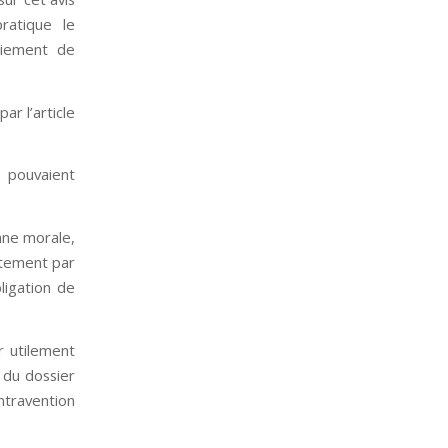
ratique le
aiement de
ar l’article
 pouvaient
nne morale,
ctement par
ligation de
r utilement
 du dossier
travention