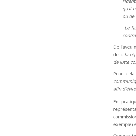
l’iden
qu’il 
ou de 
Le fa
contra
De l’aveu 
de «
la ré
de lutte co
Pour cela
communique
afin d’évi
En pratiq
représenta
commission
exemple) é
Compte-ten