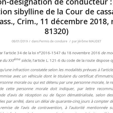
n-désignation de conducteur :
tion sibylline de la Cour de cass
Cass., Crim., 11 décembre 2018, 
81320)
/
/
08/01/2019
dans
Permis de conduire
par
Jérôme MAUDET
par l’article 34 de la loi n°2016-1547 du 18 novembre 2016
de mod
ème
ce du XXI
siècle
, l’article L. 121-6 du code de la route dispose q
qu’une infraction constatée selon les modalités prévues à l’articl
mmise avec un véhicule dont le titulaire du certificat d’immatric
rsonne morale ou qui est détenu par une personne morale, le r
 de cette personne morale doit indiquer, par lettre recomm
de d’avis de réception ou de façon dématérialisée, selon des
ées par arrêté, dans un délai de quarante-cinq jours à compter de
remise de l’avis de contravention, à l’autorité mentionnée su