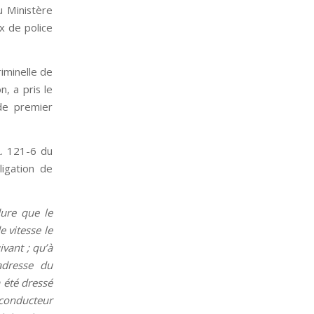
u Ministère
ux de police
riminelle de
, a pris le
 de premier
L. 121-6 du
ligation de
dure que le
 vitesse le
ivant ; qu’à
’adresse du
 été dressé
 conducteur