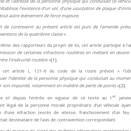
tité et l’adresse de la personne physique qui conduisait ce véhicu
n’établisse l’existence d’un vol, d’une usurpation de plaque d’imm
tout autre événement de force majeure.
it de contrevenir au présent article est puni de l’amende prév
ventions de la quatrième classe
».
même des rapporteurs du projet de loi, cet article participe à l’a
pression de certaines infractions routières en mettant en œuvre
ntre l’insécurité routière
»
[1]
.
, cet article L. 121-6 du code de la route prévoit «
l’ob
r l’identité de la personne physique qui conduisait au moment
ter son impunité, notamment en matière de perte de points
»
[2]
.
er
ue et depuis l’entrée en vigueur de ce texte au 1
janvie
nt légal de la personne morale propriétaire d’un véhicule ayant
 d’une infraction (excès de vitesse, franchissement d’un fe
tait destinataire de l’avis de contravention correspondant.
u du manque de clarté des multiples informations mentionnées s