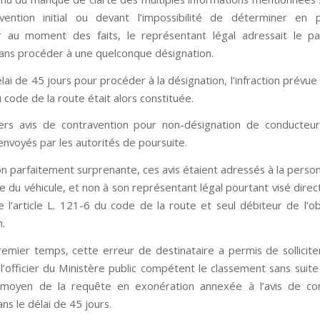
vention initial ou devant l’impossibilité de déterminer en p
r au moment des faits, le représentant légal adressait le p
ans procéder à une quelconque désignation.
lai de 45 jours pour procéder à la désignation, l’infraction prévue p
 code de la route était alors constituée.
ers avis de contravention pour non-désignation de conducteur
envoyés par les autorités de poursuite.
on parfaitement surprenante, ces avis étaient adressés à la perso
re du véhicule, et non à son représentant légal pourtant visé dire
de l’article L. 121-6 du code de la route et seul débiteur de l’ob
n.
emier temps, cette erreur de destinataire a permis de sollicite
l’officier du Ministère public compétent le classement sans suite
 moyen de la requête en exonération annexée à l’avis de con
s le délai de 45 jours.