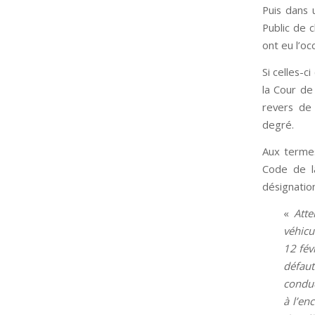
Puis dans 
Public de c
ont eu l’oc
Si celles-c
la Cour de
revers de 
degré.
Aux termes
Code de la
désignation
«
Atte
véhicu
12 fév
défaut
conduc
à l’en