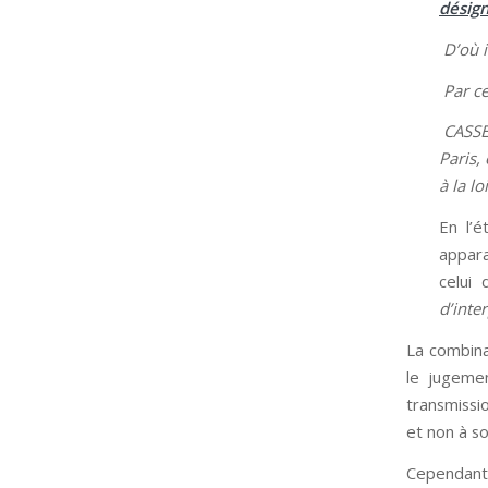
désign
D’où i
Par ce
CASSE
Paris,
à la loi
En l’é
appara
celui
d’inter
La combina
le jugemen
transmissi
et non à so
Cependant,